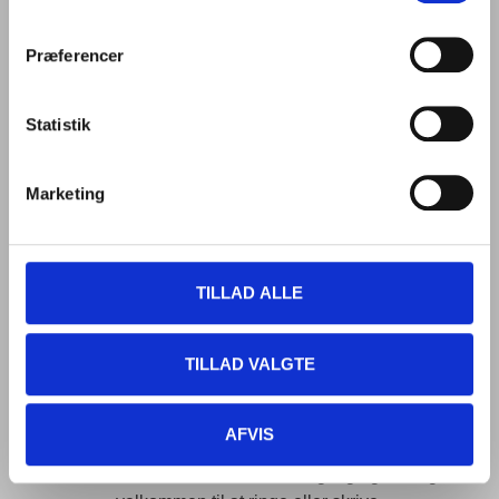
større private event – så kan du udvide forkælelsen og
tilkøbe vores vinbar.
Præferencer
Her sammensætter vi et varieret udvalg, der matcher
juletapassen.
Statistik
Har I specifikke ønsker fra vores vinkort, udvælger vi
sammen de vine, der skal med i baren.
Marketing
Når I bestiller en vinbaroplevelse, følger der automatisk
en tjener med fra SUS & DUS.
TILLAD ALLE
Sådan bestiller du:
TILLAD VALGTE
Du bestiller ved at kontakte os på
+45 60 16 48 73
eller
sende en mail til
kontakt@susogdusvinogtapas.dk
.
AFVIS
Har du spørgsmål til
Juletapas 2025
, eller har du brug for
en snak om dit event, er du selvfølgelig også meget