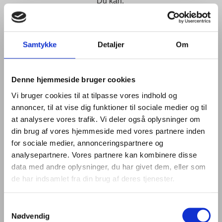
Du kan:
Bestille menuen ud af huset til jeres julefrokost
Holde jeres julefrokost hos mig på SUS & DUS
Tilkøbe en vinmenu til jeres event.
Samtykke
Detaljer
Om
Du kan også nyde julemenuen på SUS & DUS på vores
særlige julemenu-dage
:
Denne hjemmeside bruger cookies
Vi bruger cookies til at tilpasse vores indhold og
📍 28. (udsolgt) & 29. november
annoncer, til at vise dig funktioner til sociale medier og til
📍 5. & 6. december
at analysere vores trafik. Vi deler også oplysninger om
din brug af vores hjemmeside med vores partnere inden
for sociale medier, annonceringspartnere og
(Julemenuen kan desuden bestilles på SUS & DUS fra
analysepartnere. Vores partnere kan kombinere disse
den 21. november og hele december.)
data med andre oplysninger, du har givet dem, eller som
de har indsamlet fra din brug af deres tjenester.
Udvid oplevelsen med en vinbar
Samtykkevalg
Nødvendig
Bestiller du juletapassen til dit erhvervs arrangement eller