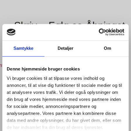
Skriv
Følg os
Åbningst
eller ring
på
ider
sociale
Samtykke
Detaljer
Om
+45 60 16 48
Mandag - Lukket
medier
73
Tirsdag-Søndag -
ntakt@susogdusvinogtapas.dk
15:00-22:00
Denne hjemmeside bruger cookies
Vi bruger cookies til at tilpasse vores indhold og
annoncer, til at vise dig funktioner til sociale medier og til
at analysere vores trafik. Vi deler også oplysninger om
din brug af vores hjemmeside med vores partnere inden
Adresse
for sociale medier, annonceringspartnere og
analysepartnere. Vores partnere kan kombinere disse
Marielyst Strandvej 37,
data med andre oplysninger, du har givet dem, eller som
4873 Væggerløse, Danmark
de har indsamlet fra din brug af deres tjenester.