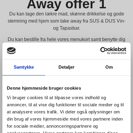
Away offer 1
Du kan tage den lækre mad, skønne drikkelse og gode
stemning med hjem som take away fra SUS & DUS Vin-
og Tapasbar.
Du kan bestille fra hele vores menukort samt benytte dig
af vores take away offer:
TAKE AWAY OFFER:
Samtykke
Detaljer
Om
2 x tapastallerken + 1 flaske af husets vin (udvalgt af
os)
Kun 549,-
Denne hjemmeside bruger cookies
Vi bruger cookies til at tilpasse vores indhold og
(normalpris 673,-)
annoncer, til at vise dig funktioner til sociale medier og til
Tilbuddet gælder kun som Take Away.
at analysere vores trafik. Vi deler også oplysninger om
Du bestiller take away til afhenting i vinbaren ved at
din brug af vores hjemmeside med vores partnere inden
ringe til SUS & DUS:
for sociale medier, annonceringspartnere og