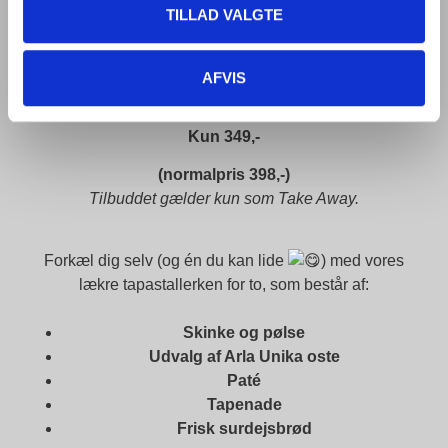
Away Tilbud 2
TILLAD VALGTE
TAKE AWAY TILBUD
AFVIS
2 x tapastallerken
Kun 349,-
(normalpris 398,-)
Tilbuddet gælder kun som Take Away.
Forkæl dig selv (og én du kan lide
) med vores
lækre tapastallerken for to, som består af:
Skinke og pølse
Udvalg af Arla Unika oste
Paté
Tapenade
Frisk surdejsbrød