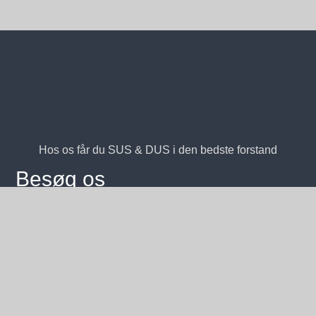
Hos os får du SUS & DUS i den bedste forstand
Besøg os
Marielyst Strandvej 37, Væggerløse, Denmark
+45 60 16 48 73
kontakt@susogdusvinogtapas.dk
Åbningstider
Mandag - Lukket
Tirsdag - Lukket
Onsdag - Lukket