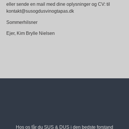
eller sende en mail med dine oplysninger og CV: til
kontakt@susogdusvinogtapas.dk
Sommerhilsner
Ejer, Kim Brylle Nielsen
Hos os får du SUS & DUS i den bedste forstand