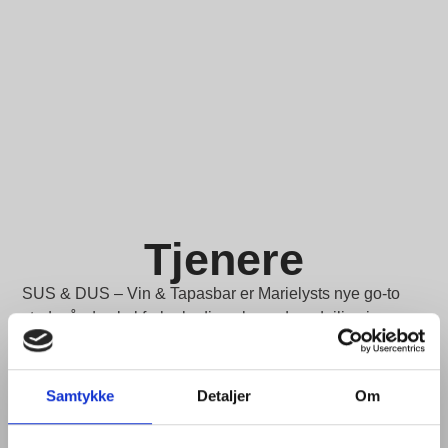
Tjenere
SUS & DUS – Vin & Tapasbar er Marielysts nye go-to
sted, når du skal forkæle dig selv med en dejlig vin- og
tapasoplevelse.
Hos os leverer vi SUS & DUS i den bedste forstand –
Samtykke
Detaljer
Om
derfor søger vi tjenere, som kan være med til at kræse
om kunderne og sikre, at alle får en fantastisk oplevelse