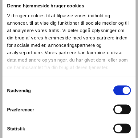
med hjem.
Denne hjemmeside bruger cookies
Skal du med på holdet?
Vi bruger cookies til at tilpasse vores indhold og
annoncer, til at vise dig funktioner til sociale medier og til
Vi søger tjenere til sommersæsonen 2025
at analysere vores trafik. Vi deler også oplysninger om
Din arbejdstid vil være fordelt fra tirsdag-søndag.
din brug af vores hjemmeside med vores partnere inden
for sociale medier, annonceringspartnere og
analysepartnere. Vores partnere kan kombinere disse
data med andre oplysninger, du har givet dem, eller som
Vi vil rigtig gerne høre fra dig som:
de har indsamlet fra din brug af deres tjenester.
Har erfaring fra lignede job som tjener.
Er mødestabil.
Samtykkevalg
Har en nysgerrighed omkring vine.
Nødvendig
Har lyst til at give vores gæster en god oplevelse.
Kan arbejde selvstændigt.
Er smilende og udadvendt.
Præferencer
Kan arbejde hverdage, weekend og aften
Statistik
Dine arbejdsdag bliver f.eks. fyldt med: