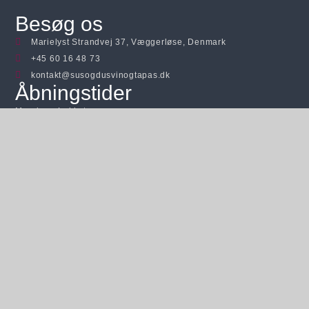
Besøg os
Marielyst Strandvej 37, Væggerløse, Denmark
+45 60 16 48 73
kontakt@susogdusvinogtapas.dk
Åbningstider
Mandag - Lukket
Tirsdag - Lukket
Onsdag - Lukket
Torsdag - LUKKET
Fredag -
LUKKET
Lørdag -
LUKKET
Søndag -
LUKKET
Links